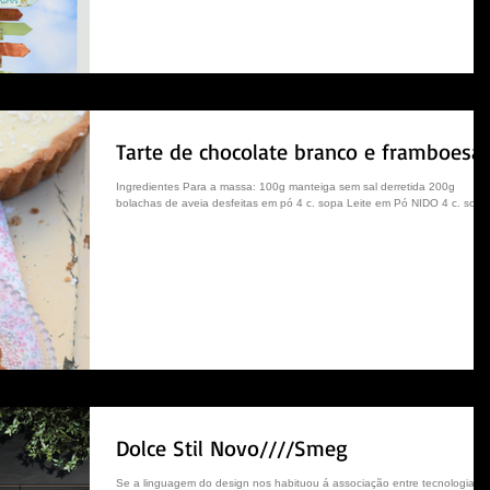
Tarte de chocolate branco e framboesa
Ingredientes Para a massa: 100g manteiga sem sal derretida 200g
bolachas de aveia desfeitas em pó 4 c. sopa Leite em Pó NIDO 4 c. sopa.
Dolce Stil Novo////Smeg
Se a linguagem do design nos habituou á associação entre tecnologia e