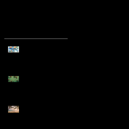
Posts Recentes
Férias...
Feliz Natal e Próspero
Ano Novo
Férias de Verão🏖