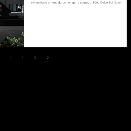
minimalismo entendida como rigor a seguir, a Série Dolce Stil Novo...
1
2