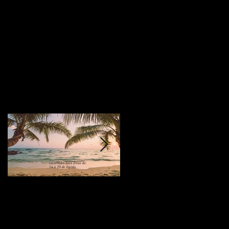
" Não existe lugar
Férias de Verão🏖
melhor que o nosso
lar"